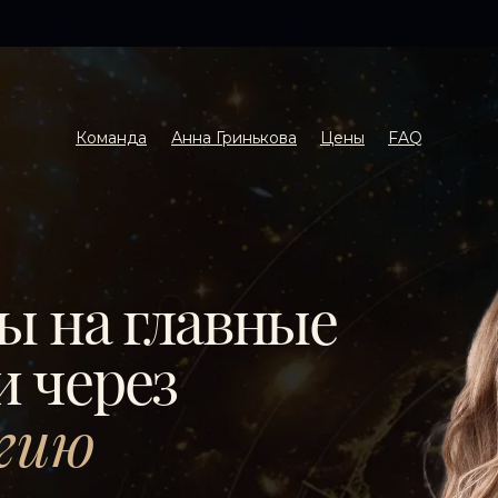
Команда
Анна Гринькова
Цены
FAQ
ы на главные
 через
гию