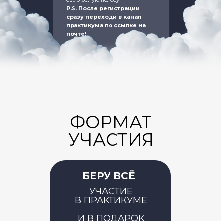
свою белую полосу
P.S. После регистрации
сразу переходи в канал
практикума по ссылке на
почте!
ФОРМАТ
УЧАСТИЯ
БЕРУ ВСЁ
УЧАСТИЕ
В ПРАКТИКУМЕ
И В ПОДАРОК